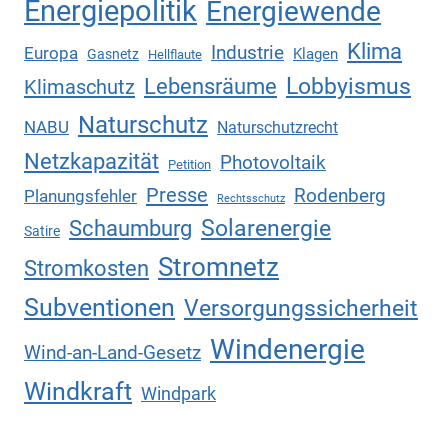
Energiepolitik
Energiewende
Klima
Industrie
Europa
Klagen
Gasnetz
Hellflaute
Lebensräume
Lobbyismus
Klimaschutz
Naturschutz
NABU
Naturschutzrecht
Netzkapazität
Photovoltaik
Petition
Presse
Rodenberg
Planungsfehler
Rechtsschutz
Solarenergie
Schaumburg
Satire
Stromnetz
Stromkosten
Subventionen
Versorgungssicherheit
Windenergie
Wind-an-Land-Gesetz
Windkraft
Windpark