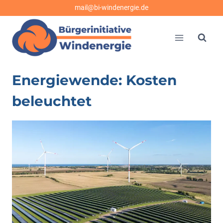
Zum
mail@bi-windenergie.de
Inhalt
springen
Energiewende: Kosten
beleuchtet