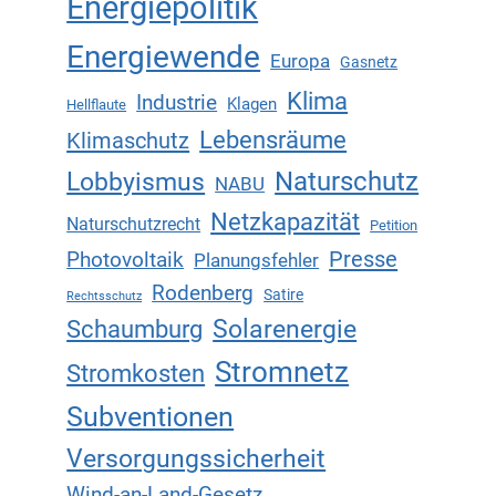
Energiepolitik
Energiewende
Europa
Gasnetz
Klima
Industrie
Klagen
Hellflaute
Lebensräume
Klimaschutz
Naturschutz
Lobbyismus
NABU
Netzkapazität
Naturschutzrecht
Petition
Presse
Photovoltaik
Planungsfehler
Rodenberg
Satire
Rechtsschutz
Solarenergie
Schaumburg
Stromnetz
Stromkosten
Subventionen
Versorgungssicherheit
Wind-an-Land-Gesetz