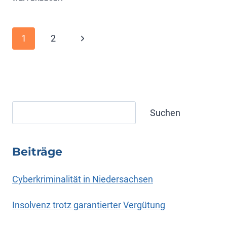
EINE
POLITISCHE
IDEOLOGIE
Seitennavigation
Nächste
1
2
Seite
Suchen
Suchen
Beiträge
Cyberkriminalität in Niedersachsen
Insolvenz trotz garantierter Vergütung