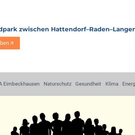
dpark zwischen Hattendorf–Raden–Langen
iben
 Eimbeckhausen
Naturschutz
Gesundheit
Klima
Ener