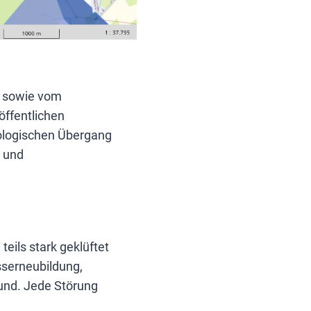
“ sowie vom
öffentlichen
ologischen Übergang
- und
eils stark geklüftet
sserneubildung,
rund. Jede Störung