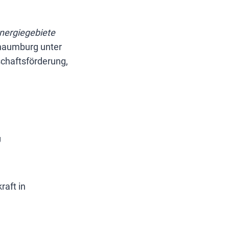
nergiegebiete
chaumburg unter
chaftsförderung,
g
aft in