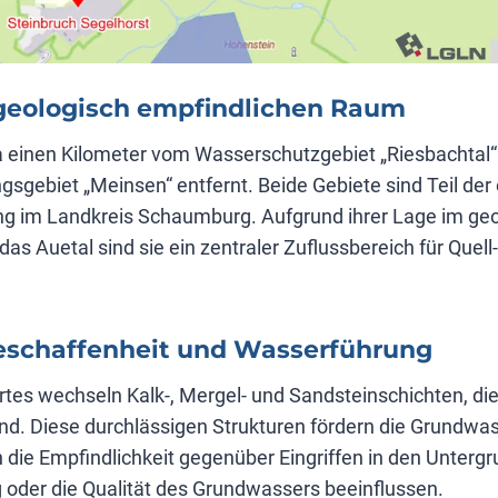
geologisch empfindlichen Raum
wa einen Kilometer vom Wasserschutzgebiet „Riesbachtal
gebiet „Meinsen“ entfernt. Beide Gebiete sind Teil der 
g im Landkreis Schaumburg. Aufgrund ihrer Lage im ge
as Auetal sind sie ein zentraler Zuflussbereich für Quell
eschaffenheit und Wasserführung
tes wechseln Kalk-, Mergel- und Sandsteinschichten, die t
nd. Diese durchlässigen Strukturen fördern die Grundwa
 die Empfindlichkeit gegenüber Eingriffen in den Unterg
g oder die Qualität des Grundwassers beeinflussen.