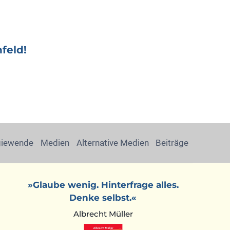
feld!
giewende
Medien
Alternative Medien
Beiträge
»Glaube wenig. Hinterfrage alles.
Denke selbst.«
Albrecht Müller