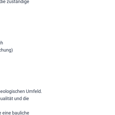
die zuständige
g
ch
chung)
geologischen Umfeld.
ualität und die
e eine bauliche