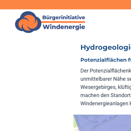
Zum
Inhalt
springen
Hydrogeologi
Potenzialflächen 
Der Potenzialflächenk
unmittelbarer Nähe se
Wesergebirges, klüft
machen den Standort
Windenergieanlagen k