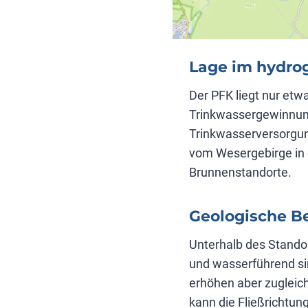
Lage im hydro
Der PFK liegt nur et
Trinkwassergewinnungs
Trinkwasserversorgun
vom Wesergebirge in d
Brunnenstandorte.
Geologische B
Unterhalb des Standor
und wasserführend si
erhöhen aber zugleich
kann die Fließrichtun