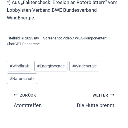
*) Aus „Faktencheck: Erosion an Rotorblättern“ vom
Lobbyisten-Verband BWE Bundesverband
WindEnergie.
Titelbild: © 2025 ntv – Screenshot Video / WEA-Komponenten:
ChatGPT-Recherche
Schlagworte:
#
Windkraft
#
Energiewende
#
Windenergie
#
Naturschutz
Beitragsnavigation
ZURÜCK
WEITER
Atomtreffen
Die Hütte brennt