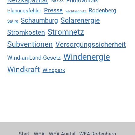
Photovoltaik
Petition
Presse
Rodenberg
Planungsfehler
Rechtsschutz
Solarenergie
Schaumburg
Satire
Stromnetz
Stromkosten
Subventionen
Versorgungssicherheit
Windenergie
Wind-an-Land-Gesetz
Windkraft
Windpark
Start
WEA
WEA Auetal
WEA Rodenberg