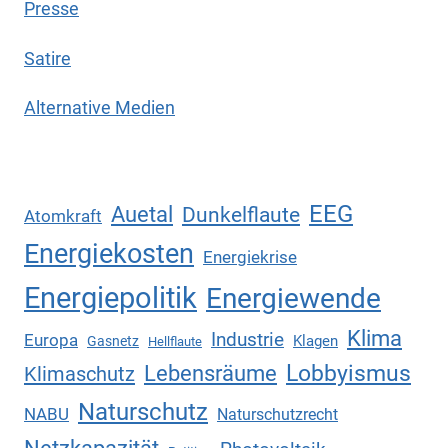
Presse
Satire
Alternative Medien
EEG
Auetal
Dunkelflaute
Atomkraft
Energiekosten
Energiekrise
Energiepolitik
Energiewende
Klima
Industrie
Europa
Klagen
Gasnetz
Hellflaute
Lebensräume
Lobbyismus
Klimaschutz
Naturschutz
NABU
Naturschutzrecht
Netzkapazität