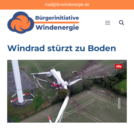
Zum
mail@bi-windenergie.de
Inhalt
springen
Windrad stürzt zu Boden