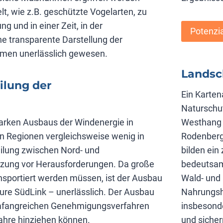
lt, wie z.B. geschützte Vogelarten, zu
 und in einer Zeit, in der
Potenzi
ne transparente Darstellung der
en unerlässlich gewesen.
Landsc
ilung der
Ein Karten
Naturschu
arken Ausbaus der Windenergie in
Westhang 
n Regionen vergleichsweise wenig in
Rodenberg
eilung zwischen Nord- und
bilden ei
tzung vor Herausforderungen. Da große
bedeutsam
portiert werden müssen, ist der Ausbau
Wald- und 
ure SüdLink – unerlässlich. Der Ausbau
Nahrungsha
umfangreichen Genehmigungsverfahren
insbesond
ahre hinziehen können.
und siche