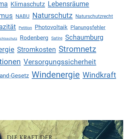
ima
Lebensräume
Klimaschutz
Naturschutz
smus
NABU
Naturschutzrecht
zität
Photovoltaik
Planungsfehler
Petition
Schaumburg
Rodenberg
Satire
chtsschutz
Stromnetz
ergie
Stromkosten
tionen
Versorgungssicherheit
Windenergie
Windkraft
Land-Gesetz