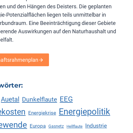
en und den Hängen des Deisters. Die geplanten
e-Potenzialflächen liegen teils unmittelbar in
rbundraum. Eine Beeinträchtigung dieser Gebiete
vierende Auswirkungen auf den Naturhaushalt und
elfalt.
aftsrahmenplan
wörter:
EEG
Auetal
Dunkelflaute
Energiepolitik
ekosten
Energiekrise
iewende
Industrie
Europa
Gasnetz
Hellflaute