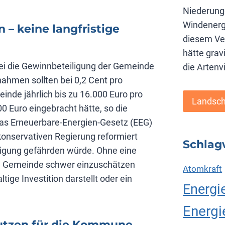
Niederung
Windenergi
– keine langfristige
diesem Ve
hätte gra
sei die Gewinnbeteiligung der Gemeinde
die Artenvi
hmen sollten bei 0,2 Cent pro
inde jährlich bis zu 16.000 Euro pro
Landsch
 Euro eingebracht hätte, so die
Das Erneuerbare-Energien-Gesetz (EEG)
onservativen Regierung reformiert
Schlag
ligung gefährden würde. Ohne eine
 die Gemeinde schwer einzuschätzen
Atomkraft
ige Investition darstellt oder ein
Energi
Energ
Nutzen für die Kommune