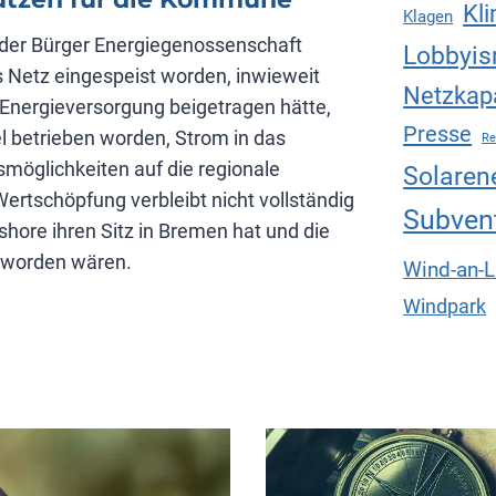
Kl
Klagen
der Bürger Energie­genossen­schaft
Lobbyi
Netz eingespeist worden, inwieweit
Netzkapa
 Energieversorgung beigetragen hätte,
Presse
l betrieben worden, Strom in das
Re
smöglichkeiten auf die regionale
Solaren
rtschöpfung verbleibt nicht vollständig
Subven
shore ihren Sitz in Bremen hat und die
t worden wären.
Wind-an-
Windpark