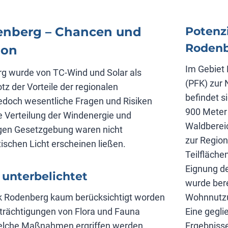
denberg – Chancen und
Potenz
Roden
ion
Im Gebiet
g wurde von TC-Wind und Solar als
(PFK) zur
otz der Vorteile der regionalen
befindet s
doch wesentliche Fragen und Risiken
900 Meter 
e Verteilung der Windenergie und
Waldbereic
tigen Gesetzgebung waren nicht
zur Region
tischen Licht erscheinen ließen.
Teilfläche
Eignung d
unterbelichtet
wurde bere
k Rodenberg kaum berücksichtigt worden
Wohnnutzu
inträchtigungen von Flora und Fauna
Eine gegl
welche Maßnahmen ergriffen werden
Ergebnisse