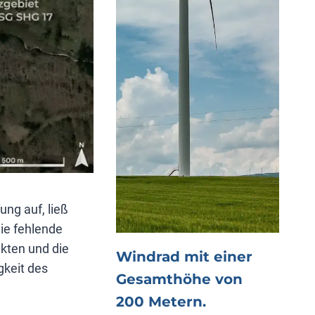
ng auf, ließ
ie fehlende
kten und die
Windrad mit einer
gkeit des
Gesamthöhe von
200 Metern.