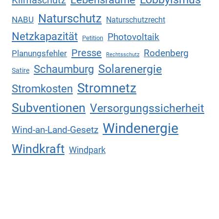
Klimaschutz
Naturschutz
NABU
Naturschutzrecht
Netzkapazität
Photovoltaik
Petition
Presse
Rodenberg
Planungsfehler
Rechtsschutz
Solarenergie
Schaumburg
Satire
Stromnetz
Stromkosten
Subventionen
Versorgungssicherheit
Windenergie
Wind-an-Land-Gesetz
Windkraft
Windpark