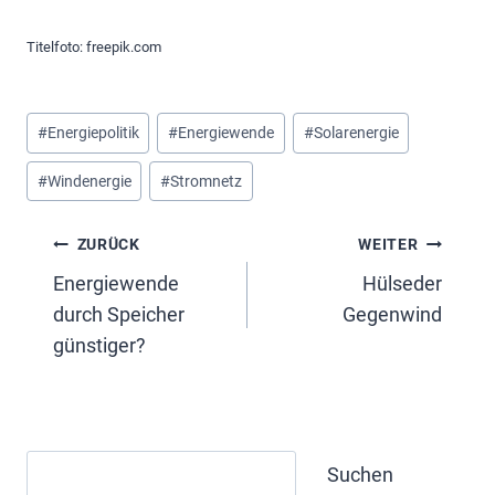
Titelfoto: freepik.com
Schlagworte:
#
Energiepolitik
#
Energiewende
#
Solarenergie
#
Windenergie
#
Stromnetz
Beitragsnavigation
ZURÜCK
WEITER
Energiewende
Hülseder
durch Speicher
Gegenwind
günstiger?
Suchen
Suchen