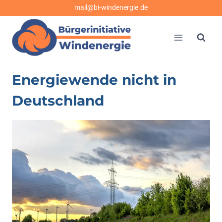
Zum
mail@bi-windenergie.de
Inhalt
springen
Energiewende nicht in
Deutschland