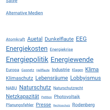
Satire
Alternative Medien
EEG
Auetal
Dunkelflaute
Atomkraft
Energiekosten
Energiekrise
Energiepolitik
Energiewende
Klima
Industrie
Europa
Klagen
Gasnetz
Hellflaute
Lebensräume
Lobbyismus
Klimaschutz
Naturschutz
NABU
Naturschutzrecht
Netzkapazität
Photovoltaik
Petition
Presse
Rodenberg
Planungsfehler
Rechtsschutz