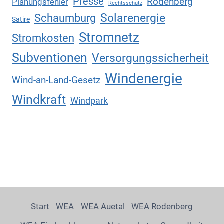
Presse
Rodenberg
Planungsfehler
Rechtsschutz
Solarenergie
Schaumburg
Satire
Stromnetz
Stromkosten
Subventionen
Versorgungssicherheit
Windenergie
Wind-an-Land-Gesetz
Windkraft
Windpark
Start
WEA
WEA Auetal
WEA Rodenberg