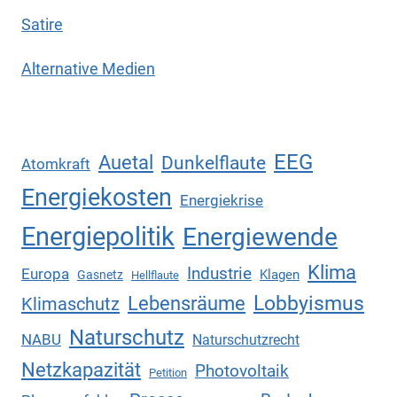
Satire
Alternative Medien
EEG
Auetal
Dunkelflaute
Atomkraft
Energiekosten
Energiekrise
Energiepolitik
Energiewende
Klima
Industrie
Europa
Klagen
Gasnetz
Hellflaute
Lebensräume
Lobbyismus
Klimaschutz
Naturschutz
NABU
Naturschutzrecht
Netzkapazität
Photovoltaik
Petition