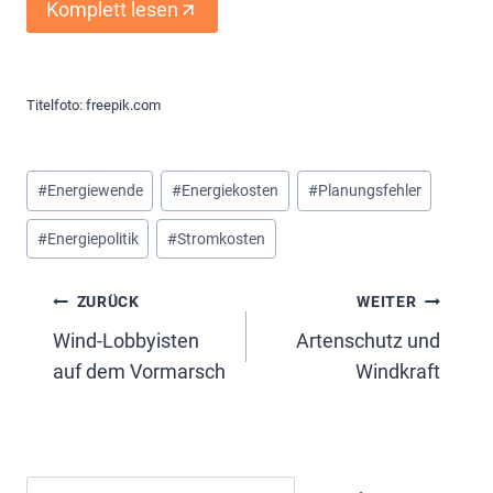
Komplett lesen
Titelfoto: freepik.com
Schlagworte:
#
Energiewende
#
Energiekosten
#
Planungsfehler
#
Energiepolitik
#
Stromkosten
Beitragsnavigation
ZURÜCK
WEITER
Wind-Lobbyisten
Artenschutz und
auf dem Vormarsch
Windkraft
Suchen