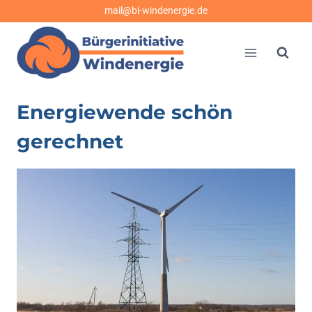
Zum
mail@bi-windenergie.de
Inhalt
springen
Energiewende schön
gerechnet