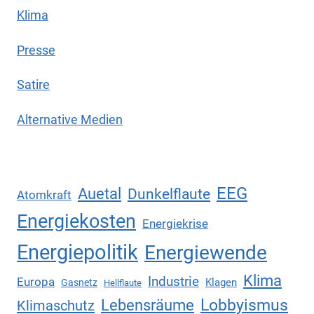
Klima
Presse
Satire
Alternative Medien
EEG
Auetal
Dunkelflaute
Atomkraft
Energiekosten
Energiekrise
Energiepolitik
Energiewende
Klima
Industrie
Europa
Klagen
Gasnetz
Hellflaute
Lebensräume
Lobbyismus
Klimaschutz