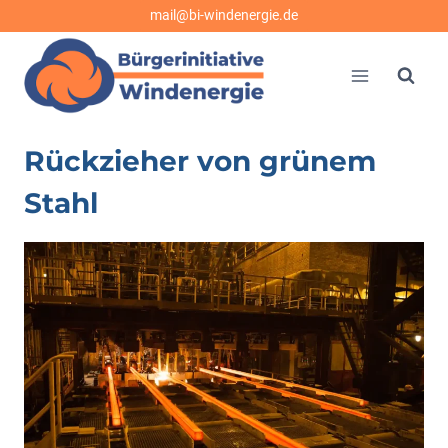
Zum
mail@bi-windenergie.de
Inhalt
springen
Rückzieher von grünem
Stahl