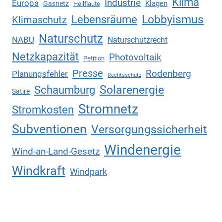
Klima
Industrie
Europa
Klagen
Gasnetz
Hellflaute
Lebensräume
Lobbyismus
Klimaschutz
Naturschutz
NABU
Naturschutzrecht
Netzkapazität
Photovoltaik
Petition
Presse
Rodenberg
Planungsfehler
Rechtsschutz
Solarenergie
Schaumburg
Satire
Stromnetz
Stromkosten
Subventionen
Versorgungssicherheit
Windenergie
Wind-an-Land-Gesetz
Windkraft
Windpark