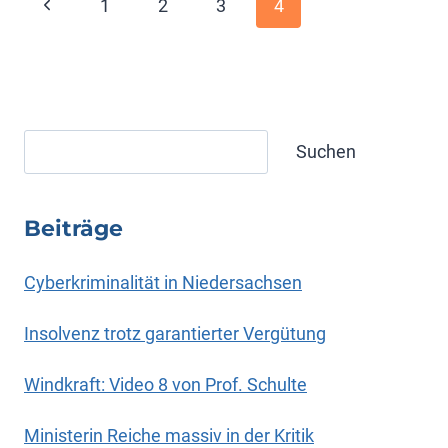
Seitennavigation
Vorherige
1
2
3
4
Seite
Suchen
Suchen
Beiträge
Cyberkriminalität in Niedersachsen
Insolvenz trotz garantierter Vergütung
Windkraft: Video 8 von Prof. Schulte
Ministerin Reiche massiv in der Kritik