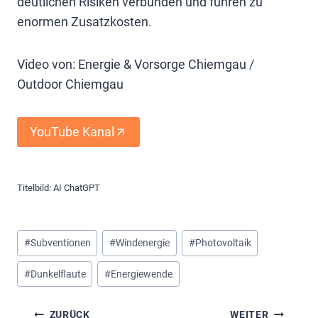
deutlichen Risiken verbunden und führen zu
enormen Zusatzkosten.
Video von: Energie & Vorsorge Chiemgau /
Outdoor Chiemgau
YouTube Kanal
Titelbild: AI ChatGPT
Schlagworte:
#
Subventionen
#
Windenergie
#
Photovoltaik
#
Dunkelflaute
#
Energiewende
Beitragsnavigation
ZURÜCK
WEITER