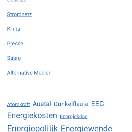
Stromnetz
Klima
Presse
Satire
Alternative Medien
EEG
Auetal
Dunkelflaute
Atomkraft
Energiekosten
Energiekrise
Energiepolitik
Energiewende