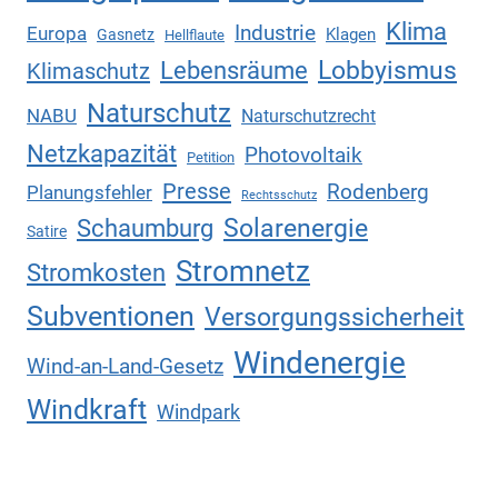
Klima
Industrie
Europa
Klagen
Gasnetz
Hellflaute
Lebensräume
Lobbyismus
Klimaschutz
Naturschutz
NABU
Naturschutzrecht
Netzkapazität
Photovoltaik
Petition
Presse
Rodenberg
Planungsfehler
Rechtsschutz
Solarenergie
Schaumburg
Satire
Stromnetz
Stromkosten
Subventionen
Versorgungssicherheit
Windenergie
Wind-an-Land-Gesetz
Windkraft
Windpark