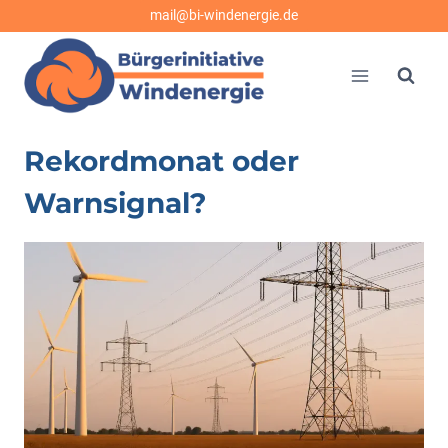
Zum
mail@bi-windenergie.de
Inhalt
springen
Rekordmonat oder
Warnsignal?