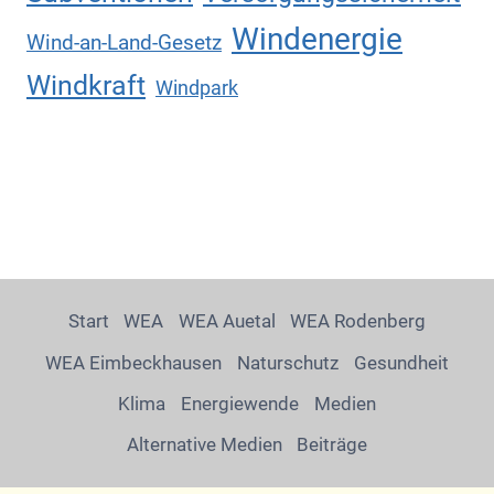
Windenergie
Wind-an-Land-Gesetz
Windkraft
Windpark
Start
WEA
WEA Auetal
WEA Rodenberg
WEA Eimbeckhausen
Naturschutz
Gesundheit
Klima
Energiewende
Medien
Alternative Medien
Beiträge