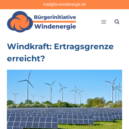
Zum
mail@bi-windenergie.de
Inhalt
springen
Windkraft: Ertragsgrenze
erreicht?