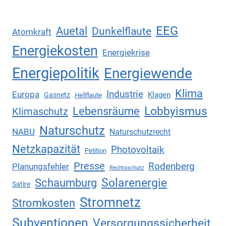
EEG
Auetal
Dunkelflaute
Atomkraft
Energiekosten
Energiekrise
Energiepolitik
Energiewende
Klima
Industrie
Europa
Klagen
Gasnetz
Hellflaute
Lebensräume
Lobbyismus
Klimaschutz
Naturschutz
NABU
Naturschutzrecht
Netzkapazität
Photovoltaik
Petition
Presse
Rodenberg
Planungsfehler
Rechtsschutz
Solarenergie
Schaumburg
Satire
Stromnetz
Stromkosten
Subventionen
Versorgungssicherheit