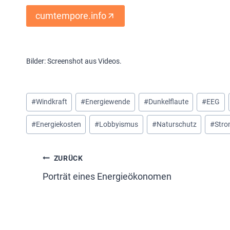
cumtempore.info
Bilder: Screenshot aus Videos.
Schlagworte:
#
Windkraft
#
Energiewende
#
Dunkelflaute
#
EEG
#
Energiekosten
#
Lobbyismus
#
Naturschutz
#
Stro
Beitragsnavigation
ZURÜCK
Porträt eines Energieökonomen