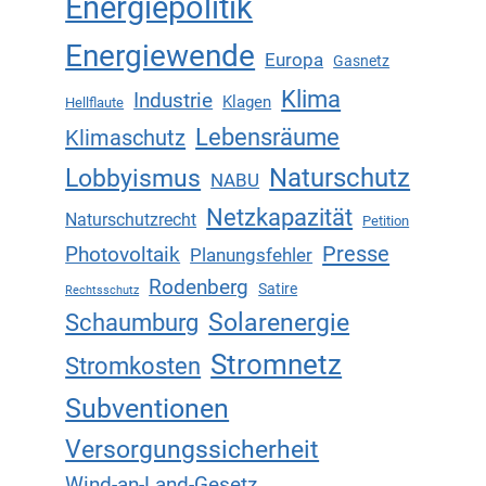
Energiepolitik
Energiewende
Europa
Gasnetz
Klima
Industrie
Klagen
Hellflaute
Lebensräume
Klimaschutz
Naturschutz
Lobbyismus
NABU
Netzkapazität
Naturschutzrecht
Petition
Presse
Photovoltaik
Planungsfehler
Rodenberg
Satire
Rechtsschutz
Solarenergie
Schaumburg
Stromnetz
Stromkosten
Subventionen
Versorgungssicherheit
Wind-an-Land-Gesetz