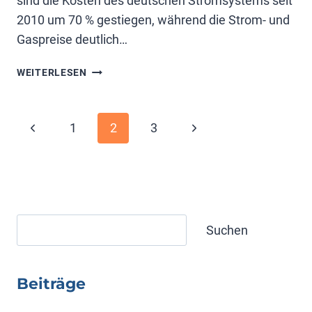
sind die Kosten des deutschen Stromsystems seit
2010 um 70 % gestiegen, während die Strom- und
Gaspreise deutlich…
ENERGIEWENDE:
WEITERLESEN
MILLIARDEN
SPAREN
Seitennavigation
Vorherige
Nächste
1
2
3
Seite
Seite
Suchen
Suchen
Beiträge