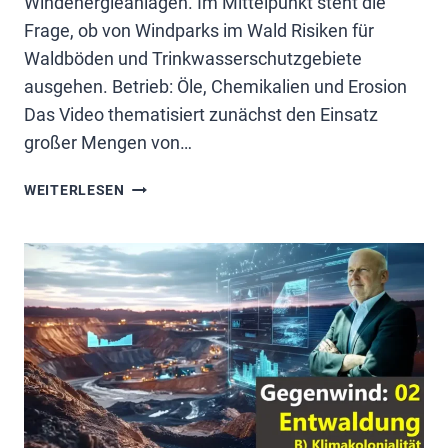
Windenergieanlagen. Im Mittelpunkt steht die
Frage, ob von Windparks im Wald Risiken für
Waldböden und Trinkwasserschutzgebiete
ausgehen. Betrieb: Öle, Chemikalien und Erosion
Das Video thematisiert zunächst den Einsatz
großer Mengen von…
WINDKRAFT:
WEITERLESEN
VIDEO
4
VON
PROF.
SCHULTE